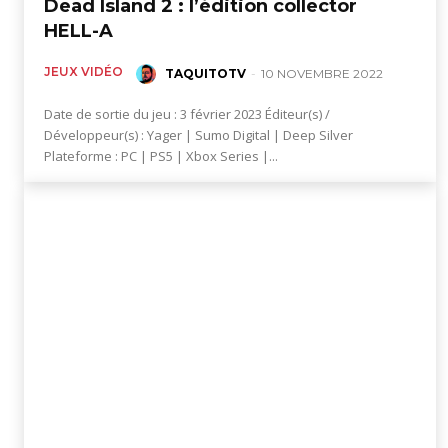
Dead Island 2 : l’édition collector
HELL-A
jeux
JEUX VIDÉO
TAQUITOTV
-
10 NOVEMBRE 2022
Date de sortie du jeu : 3 février 2023 Éditeur(s) /
vidéo,
Développeur(s) : Yager | Sumo Digital | Deep Silver
Plateforme : PC | PS5 | Xbox Series |...
films,
série
tv,