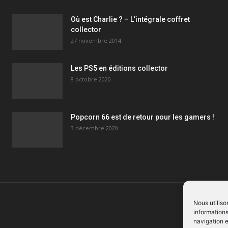
Où est Charlie ? – L’intégrale coffret
collector
27 novembre 2014
Les PS5 en éditions collector
8 octobre 2020
Popcorn 66 est de retour pour les gamers !
3 décembre 2020
Nous utiliso
informations
navigation e