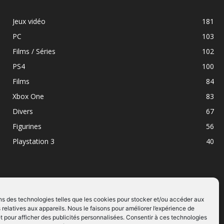
Jeux vidéo
181
PC
103
Films / Séries
102
PS4
100
Films
84
Xbox One
83
Divers
67
Figurines
56
Playstation 3
40
ns des technologies telles que les cookies pour stocker et/ou accéder aux
 relatives aux appareils. Nous le faisons pour améliorer l’expérience de
SUIVEZ NOUS
t pour afficher des publicités personnalisées. Consentir à ces technologies