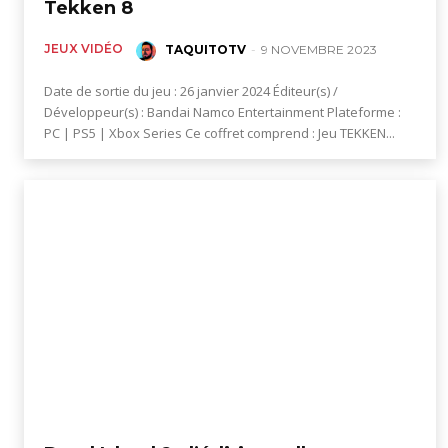
Tekken 8
des
JEUX VIDÉO
TAQUITOTV
-
9 NOVEMBRE 2023
Date de sortie du jeu : 26 janvier 2024 Éditeur(s) /
éditions
Développeur(s) : Bandai Namco Entertainment Plateforme :
PC | PS5 | Xbox Series Ce coffret comprend : Jeu TEKKEN...
collector,
steelbook
spéciales
de