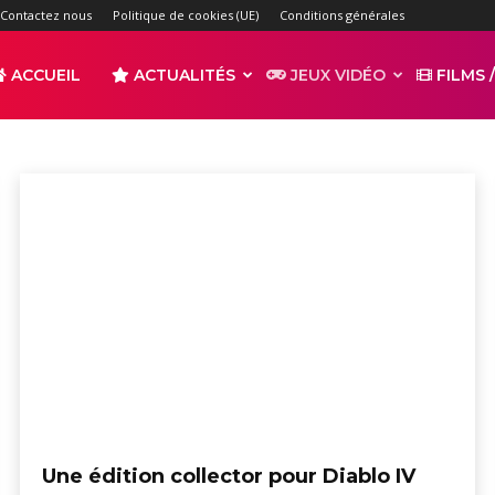
Contactez nous
Politique de cookies (UE)
Conditions générales
ACCUEIL
ACTUALITÉS
JEUX VIDÉO
FILMS /
 Switch 2
Nintendo Switch OLED
PC
r
s
Une édition collector pour Diablo IV