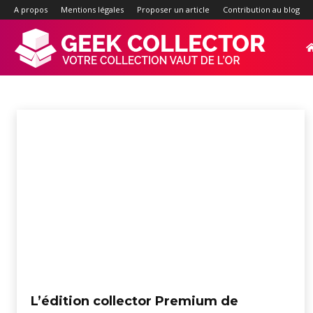
A propos
Mentions légales
Proposer un article
Contribution au blog
Geek-
PS4
3DS
Androïd
Gameboy
iOS
MAC
Nintendo Switch
Nintendo
Accueil
Jeux vidéo
PS4
Collector.f
:
Site
d'actualité
L’édition collector Premium de