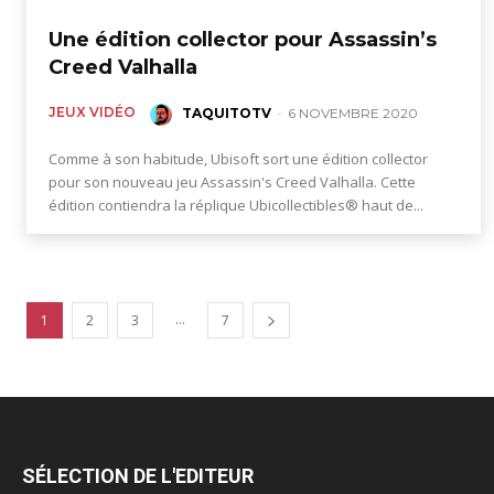
Une édition collector pour Assassin’s
Creed Valhalla
JEUX VIDÉO
TAQUITOTV
-
6 NOVEMBRE 2020
Comme à son habitude, Ubisoft sort une édition collector
pour son nouveau jeu Assassin's Creed Valhalla. Cette
édition contiendra la réplique Ubicollectibles® haut de...
...
1
2
3
7
SÉLECTION DE L'EDITEUR