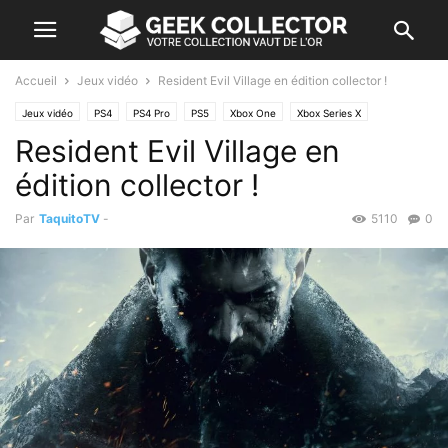
Accueil
Jeux vidéo
Resident Evil Village en édition collector !
Jeux vidéo
PS4
PS4 Pro
PS5
Xbox One
Xbox Series X
Resident Evil Village en
édition collector !
Par
TaquitoTV
-
5110
0