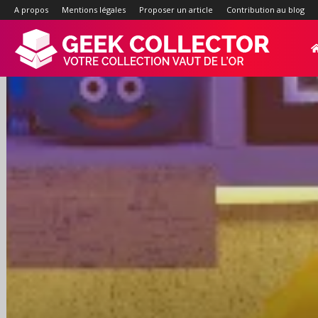
A propos
Mentions légales
Proposer un article
Contribution au blog
Geek-
Collector.f
:
Site
d'actualité