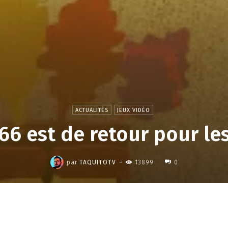
ACTUALITÉS
JEUX VIDÉO
6 est de retour pour les
,
-
par
TAQUITOTV
13899
0
Partager