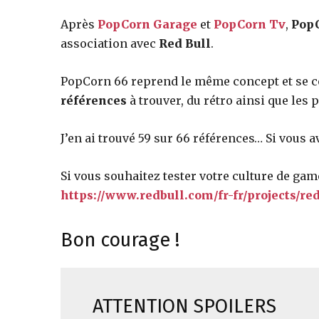
Après
PopCorn Garage
et
PopCorn Tv
,
Pop
jeux
association avec
Red Bull
.
PopCorn 66 reprend le même concept et se co
vidéo,
références
à trouver, du rétro ainsi que les 
J’en ai trouvé 59 sur 66 références… Si vous av
films,
Si vous souhaitez tester votre culture de gamer,
https://www.redbull.com/fr-fr/projects/re
série
Bon courage !
tv,
ATTENTION SPOILERS