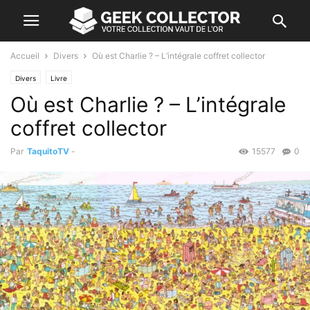
Accueil
Divers
Où est Charlie ? – L’intégrale coffret collector
Divers
Livre
Où est Charlie ? – L’intégrale
coffret collector
Par
TaquitoTV
-
15577
0