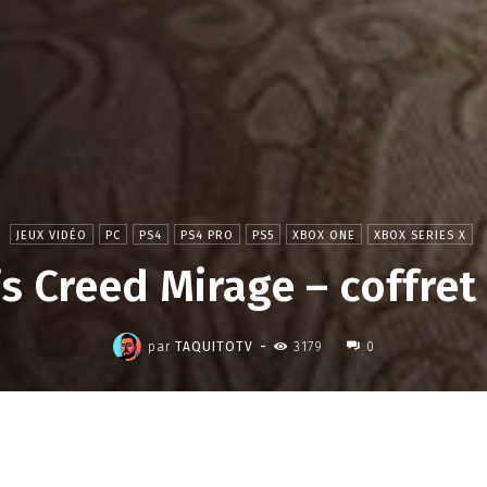
JEUX VIDÉO
PC
PS4
PS4 PRO
PS5
XBOX ONE
XBOX SERIES X
s Creed Mirage – coffret
,
-
par
TAQUITOTV
3179
0
Partager