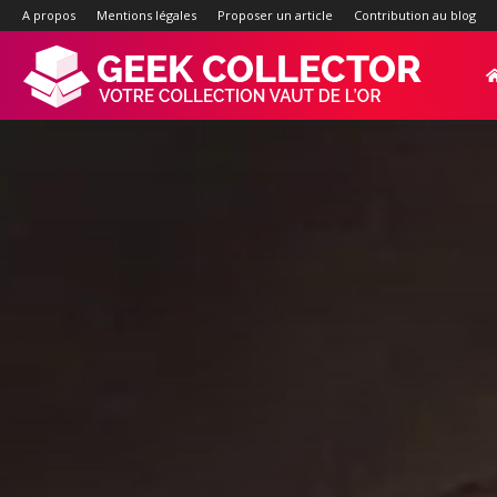
A propos
Mentions légales
Proposer un article
Contribution au blog
Geek-
Collector.f
:
Site
d'actualité