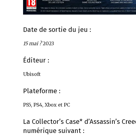
figurines,
statuettes
Date de sortie du jeu :
15 mai ?
2023
Éditeur :
Ubisoft
Plateforme :
PS5, PS4, Xbox et PC
La Collector’s Case* d’Assassin’s Cr
numérique suivant :