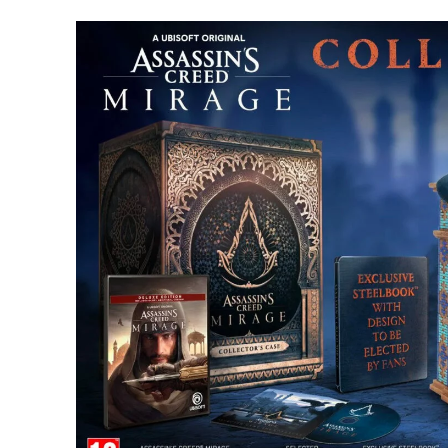
jeux
vidéo,
films,
série
tv,