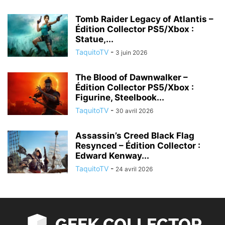
Tomb Raider Legacy of Atlantis –
Édition Collector PS5/Xbox :
Statue,...
TaquitoTV
-
3 juin 2026
The Blood of Dawnwalker –
Édition Collector PS5/Xbox :
Figurine, Steelbook...
TaquitoTV
-
30 avril 2026
Assassin’s Creed Black Flag
Resynced – Édition Collector :
Edward Kenway...
TaquitoTV
-
24 avril 2026