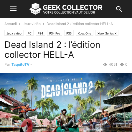
Accueil
Jeux vidéo
Dead Island 2 : l’édition collector HELL-A
Jeux vidéo
PC
PS4
PS4 Pro
PS5
Xbox One
Xbox Series X
Dead Island 2 : l’édition
collector HELL-A
Par
TaquitoTV
-
4051
0