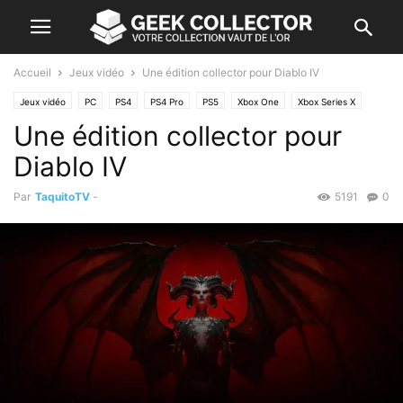
Accueil
Jeux vidéo
Une édition collector pour Diablo IV
Jeux vidéo
PC
PS4
PS4 Pro
PS5
Xbox One
Xbox Series X
Une édition collector pour
Diablo IV
Par
TaquitoTV
-
5191
0