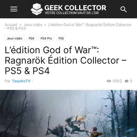
Accueil
Jeux vidéo
L’édition God of War™: Ragnarök Édition Collector
– PS5 & PS4
Jeux vidéo
PS4
PS4 Pro
PS5
L’édition God of War™:
Ragnarök Édition Collector –
PS5 & PS4
Par
TaquitoTV
-
4502
0