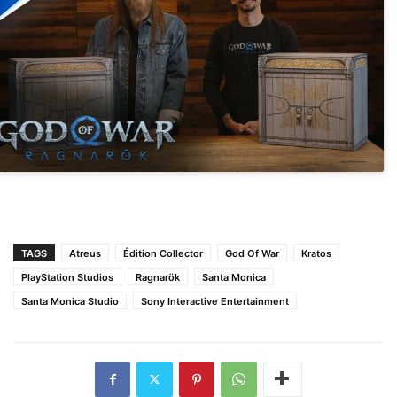
TAGS
Atreus
Édition Collector
God Of War
Kratos
PlayStation Studios
Ragnarök
Santa Monica
Santa Monica Studio
Sony Interactive Entertainment