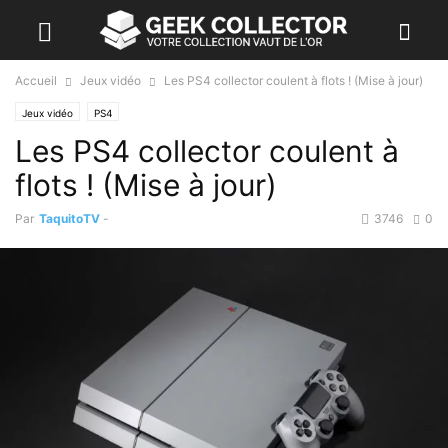
Accueil
Jeux vidéo
Les PS4 collector coulent à flots ! (Mise à jour)
Jeux vidéo
PS4
Les PS4 collector coulent à
flots ! (Mise à jour)
Par
TaquitoTV
-
3746
0