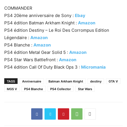
COMMANDER
PS4 20ème anniversaire de Sony :
Ebay
PS4 édition Batman Arkham Knight :
Amazon
PS4 édition Destiny – Le Roi Des Corrompus Edition
Légendaire :
Amazon
PS4 Blanche :
Amazon
PS4 édition Metal Gear Solid 5 :
Amazon
PS4 Star Wars Battlefront :
Amazon
PS4 édition Call Of Duty Black Ops 3 :
Micromania
TAGS
Anniversaire
Batman Arkham Knight
destiny
GTA V
MGS V
PS4 Blanche
PS4 Collector
Star Wars