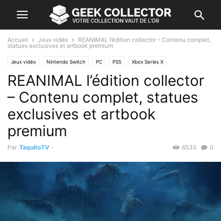
Accueil
Jeux vidéo
REANIMAL l’édition collector – Contenu complet,
statues exclusives et artbook premium
Jeux vidéo
Nintendo Switch
PC
PS5
Xbox Series X
REANIMAL l’édition collector
– Contenu complet, statues
exclusives et artbook
premium
Par
TaquitoTV
-
6535
0