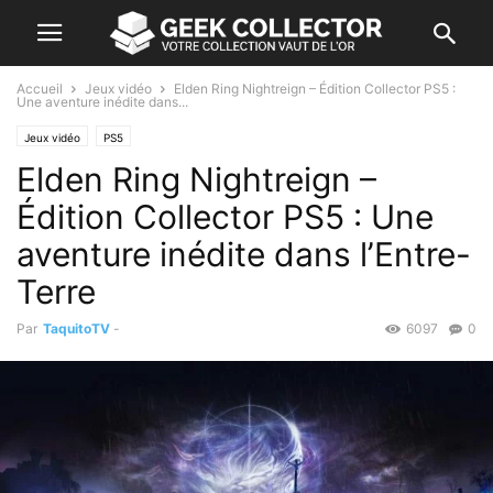
Accueil
Jeux vidéo
Elden Ring Nightreign – Édition Collector PS5 :
Une aventure inédite dans...
Jeux vidéo
PS5
Elden Ring Nightreign –
Édition Collector PS5 : Une
aventure inédite dans l’Entre-
Terre
Par
TaquitoTV
-
6097
0