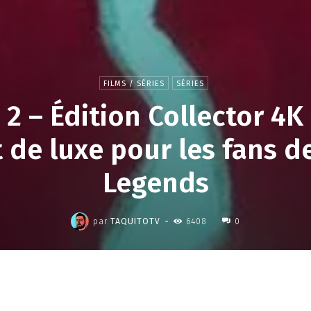
FILMS / SÉRIES
SÉRIES
 2 – Édition Collector 4K
t de luxe pour les fans 
Legends
,
-
par
TAQUITOTV
6408
0
Partager