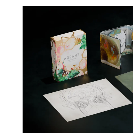
jeux
vidéo,
films,
série
tv,