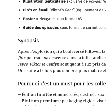
Illustration lenticulaire
exclusive de
Powder (J
Pin’s en émail
“Viktor’s Gear” (équipement de V
Poster
« Hexgates » au format A3
Guide des épisodes
sous forme de carnet coll
Synopsis
Après l’explosion qui a bouleversé Piltover, l
Jinx
poursuit sa descente dans la folie tandis
Jayce
,
Viktor
et
Caitlyn
sont quant à eux pris d
Une suite à la fois plus sombre, plus mature e
Pourquoi c’est un must pour les coll
– Édition
limitée
et numérotée, destinée aux 
–
Finition premium
: packaging rigide, visu