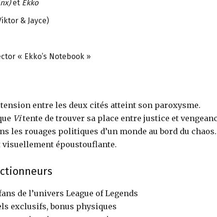
inx)
et
Ekko
iktor & Jayce)
ector « Ekko’s Notebook »
a tension entre les deux cités atteint son paroxysme.
 que
Vi
tente de trouver sa place entre justice et vengeanc
ans les rouages politiques d’un monde au bord du chaos.
t visuellement époustouflante.
ectionneurs
fans de l’univers League of Legends
els exclusifs, bonus physiques