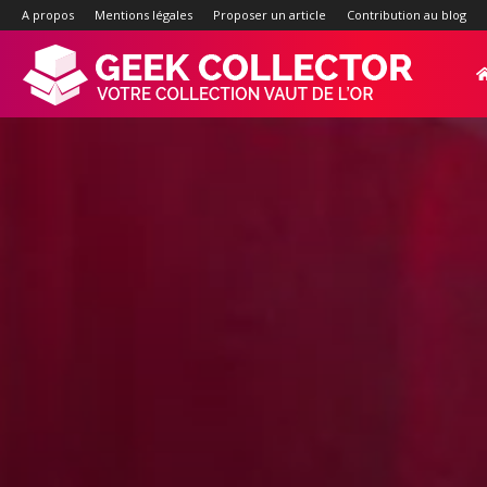
A propos
Mentions légales
Proposer un article
Contribution au blog
Geek-
Collector.f
:
Site
d'actualité