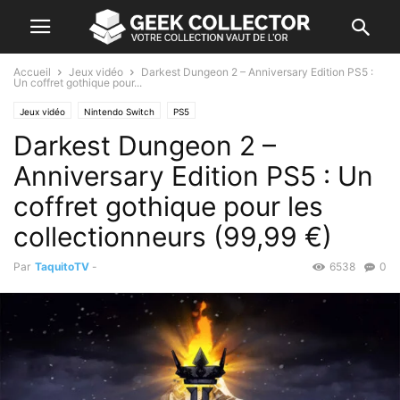
Accueil
Jeux vidéo
Darkest Dungeon 2 – Anniversary Edition PS5 :
Un coffret gothique pour...
Jeux vidéo
Nintendo Switch
PS5
Darkest Dungeon 2 –
Anniversary Edition PS5 : Un
coffret gothique pour les
collectionneurs (99,99 €)
Par
TaquitoTV
-
6538
0