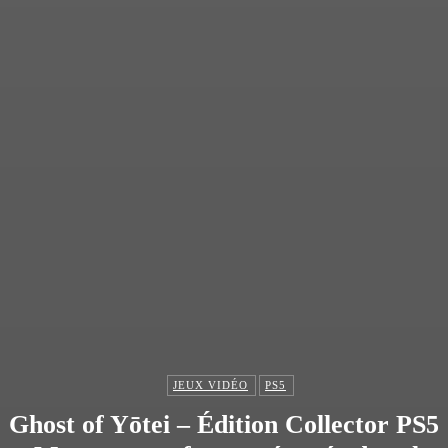
Les PS5 en éditions collector
8 octobre 2020
Popcorn 66 est de retour pour les gamers !
3 décembre 2020
CATÉGORIE POPULAIRE
Jeux vidéo
181
PC
103
Films / Séries
102
PS4
100
JEUX VIDÉO
PS5
Films
84
Xbox One
83
Ghost of Yōtei – Édition Collector PS5 
Divers
67
Figurines
56