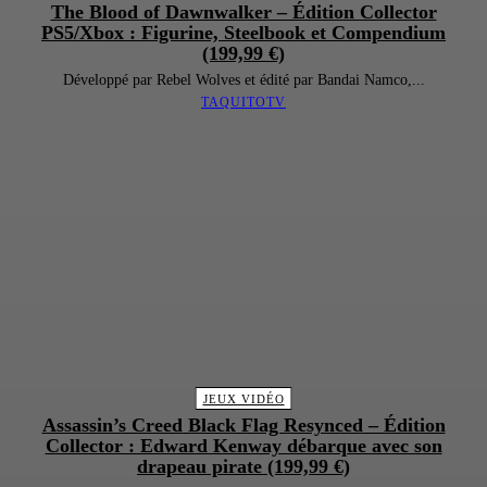
The Blood of Dawnwalker – Édition Collector
PS5/Xbox : Figurine, Steelbook et Compendium
(199,99 €)
Développé par Rebel Wolves et édité par Bandai Namco,...
TAQUITOTV
JEUX VIDÉO
Assassin’s Creed Black Flag Resynced – Édition
Collector : Edward Kenway débarque avec son
drapeau pirate (199,99 €)