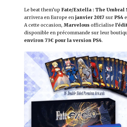
Le beat them’up
Fate/Extella : The Umbral 
jeux
arrivera en Europe en
janvier 2017
sur
PS4
e
A cette occasion,
Marvelous
officialise
l’édi
disponible en précommande sur leur boutiqu
vidéo,
environ 73€ pour la version PS4
.
films,
série
tv,