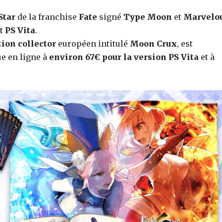
Star
de la franchise
Fate
signé
Type Moon
et
Marvelo
t
PS Vita
.
tion collector
européen intitulé
Moon Crux
, est
e en ligne à
environ 67€ pour la version PS Vita
et à