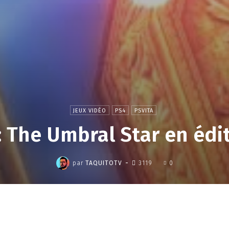
JEUX VIDÉO
PS4
PSVITA
: The Umbral Star en édi
,
-
par
TAQUITOTV
3119
0
Partager