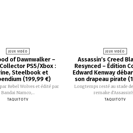
JEUX VIDÉO
JEUX VIDÉO
ood of Dawnwalker –
Assassin’s Creed Bla
 Collector PS5/Xbox :
Resynced – Édition Co
rine, Steelbook et
Edward Kenway débar
endium (199,99 €)
son drapeau pirate (
ar Rebel Wolves et édité par
Longtemps resté au stade de
Bandai Namco,...
remake d'Assassin's.
TAQUITOTV
TAQUITOTV