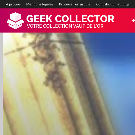
A propos
Mentions légales
Proposer un article
Contribution au blog
Geek-
Collector.f
:
Site
d'actualité