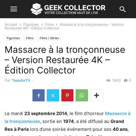
Accueil
Figurines
Films
Massacre à la tronçonneuse – Version
Restaurée 4K – Édition Collector
Figurines
Films
Films / Séries
Massacre à la tronçonneuse
– Version Restaurée 4K –
Édition Collector
Par
TaquitoTV
-
1943
0
Le mardi
23 septembre 2014
, le film d’horreur
Massacre à
la tronçonneuse
, sortie en
1974
, a été diffusé au
Grand
Rex à Paris
lors d’une soirée événement pour ses
40 ans
,