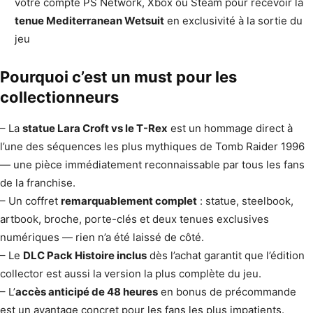
votre compte PS Network, Xbox ou Steam pour recevoir la
tenue Mediterranean Wetsuit
en exclusivité à la sortie du
jeu
Pourquoi c’est un must pour les
collectionneurs
– La
statue Lara Croft vs le T-Rex
est un hommage direct à
l’une des séquences les plus mythiques de Tomb Raider 1996
— une pièce immédiatement reconnaissable par tous les fans
de la franchise.
– Un coffret
remarquablement complet
: statue, steelbook,
artbook, broche, porte-clés et deux tenues exclusives
numériques — rien n’a été laissé de côté.
– Le
DLC Pack Histoire inclus
dès l’achat garantit que l’édition
collector est aussi la version la plus complète du jeu.
– L’
accès anticipé de 48 heures
en bonus de précommande
est un avantage concret pour les fans les plus impatients.