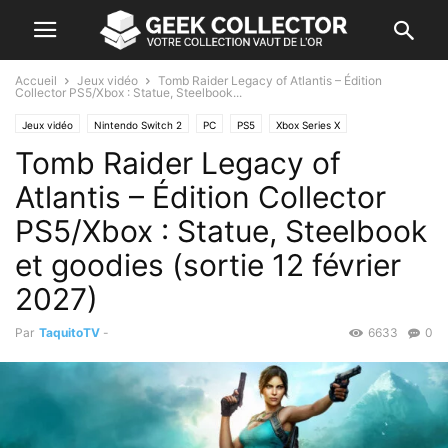
Accueil
Jeux vidéo
Tomb Raider Legacy of Atlantis – Édition
Collector PS5/Xbox : Statue, Steelbook...
Jeux vidéo
Nintendo Switch 2
PC
PS5
Xbox Series X
Tomb Raider Legacy of
Atlantis – Édition Collector
PS5/Xbox : Statue, Steelbook
et goodies (sortie 12 février
2027)
Par
TaquitoTV
-
6633
0