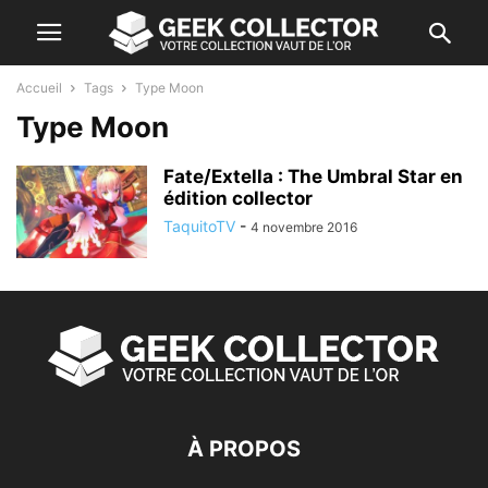
Accueil
Tags
Type Moon
Type Moon
Fate/Extella : The Umbral Star en
édition collector
TaquitoTV
-
4 novembre 2016
À PROPOS