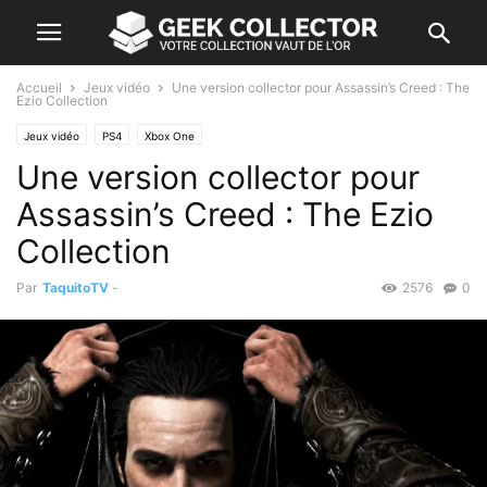
Accueil
Jeux vidéo
Une version collector pour Assassin’s Creed : The
Ezio Collection
Jeux vidéo
PS4
Xbox One
Une version collector pour
Assassin’s Creed : The Ezio
Collection
Par
TaquitoTV
-
2576
0