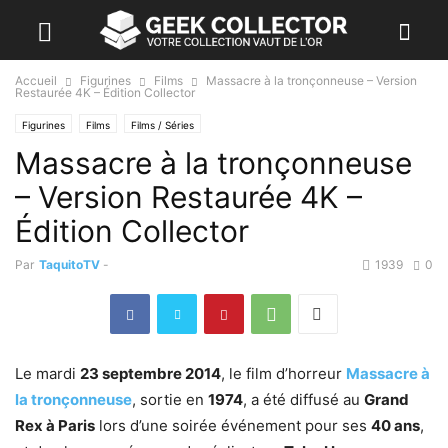
Accueil
Figurines
Films
Massacre à la tronçonneuse – Version
Restaurée 4K – Édition Collector
Figurines
Films
Films / Séries
Massacre à la tronçonneuse
– Version Restaurée 4K –
Édition Collector
Par
TaquitoTV
-
1939
0
Le mardi
23 septembre 2014
, le film d’horreur
Massacre à
la tronçonneuse
, sortie en
1974
, a été diffusé au
Grand
Rex à Paris
lors d’une soirée événement pour ses
40 ans
,