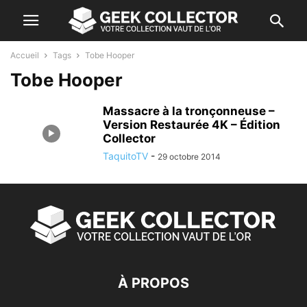
Accueil
Tags
Tobe Hooper
Tobe Hooper
Massacre à la tronçonneuse –
Version Restaurée 4K – Édition
Collector
TaquitoTV
-
29 octobre 2014
À PROPOS