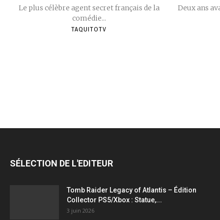
Le plus célèbre agent secret français de la
Deux ans ava
comédie...
TAQUITOTV
SÉLECTION DE L'EDITEUR
Tomb Raider Legacy of Atlantis – Édition
Collector PS5/Xbox : Statue,...
3 juin 2026