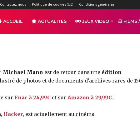
Livre
Contactez nous
Politique de cookies (UE)
Conditions générales
-
ACCUEIL
ACTUALITÉS
JEUX VIDÉO
FILMS /
par
TAQUITOTV
3010
0
r
Partager
ar
Michael Mann
est de retour dans une
édition
lustré de photos et de documents d’archives rares de 15
de sur
Fnac à 24,99€
et sur
Amazon à 29,99€
.
n,
Hacker
, est actuellement au cinéma.
s