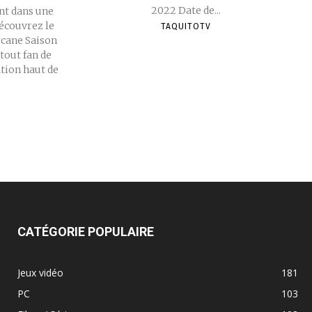
2022 Date de...
nt dans une
Découvrez le
TAQUITOTV
rcane Saison
tout fan de
tion haut de
CATÉGORIE POPULAIRE
Jeux vidéo
181
PC
103