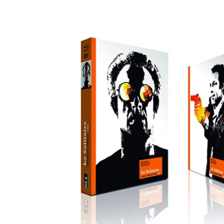
des
éditions
collector,
steelbook
spéciales
de