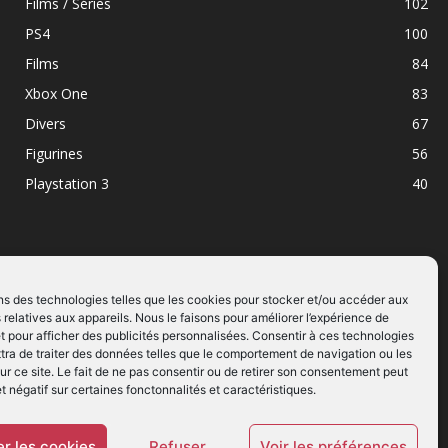
Films / Séries
102
PS4
100
Films
84
Xbox One
83
Divers
67
Figurines
56
Playstation 3
40
ns des technologies telles que les cookies pour stocker et/ou accéder aux
 relatives aux appareils. Nous le faisons pour améliorer l’expérience de
SUIVEZ NOUS
t pour afficher des publicités personnalisées. Consentir à ces technologies
ra de traiter des données telles que le comportement de navigation ou les
ur ce site. Le fait de ne pas consentir ou de retirer son consentement peut
et négatif sur certaines fonctonnalités et caractéristiques.
r les cookies
Refuser
Voir les préférences