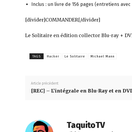
figurines,
Inclus : un livre de 156 pages (entretiens ave
[divider]COMMANDER[/divider]
statuettes
Le Solitaire en édition collector Blu-ray + DV
TAGS
Hacker
Le Solitaire
Michael Mann
Article précédent
[REC] – L’intégrale en Blu-Ray et en DV
TaquitoTV