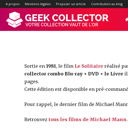
A propos
Mentions légales
Proposer un article
Contribution au blog
Geek-
Collector.f
:
Sortie en
1981
, le film
Le Solitaire
réalisé p
collector combo Blu-ray + DVD + le Livre
il
pages.
Site
Cette édition est disponible en pré-comman
Pour rappel, le dernier film de Michael Man
d'actualité
Retrouvez
tous les films de Michael Mann
.