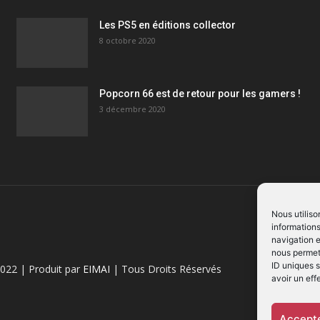
Les PS5 en éditions collector
8 octobre 2020
Popcorn 66 est de retour pour les gamers !
3 décembre 2020
Nous utiliso
informations
navigation e
nous permett
ID uniques s
022 | Produit par
EIMAI
| Tous Droits Réservés
avoir un eff
Accepte