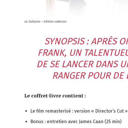
jeux
Le Solitaire – Edition collector
vidéo,
SYNOPSIS : APRÈS O
FRANK, UN TALENTUEU
films,
DE SE LANCER DANS U
RANGER POUR DE B
série
Le coffret-livre contient :
tv,
Le film remasterisé : version « Director’s Cut
Bonus : entretien avec James Caan (25 min)