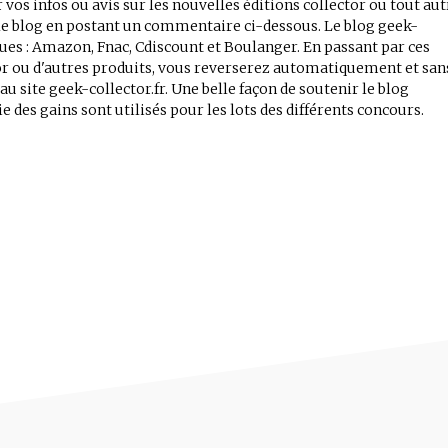
 vos infos ou avis sur les nouvelles éditions collector ou tout aut
r le blog en postant un commentaire ci-dessous. Le blog geek-
iques : Amazon, Fnac, Cdiscount et Boulanger. En passant par ces
tor ou d'autres produits, vous reverserez automatiquement et san
 site geek-collector.fr. Une belle façon de soutenir le blog
e des gains sont utilisés pour les lots des différents concours.