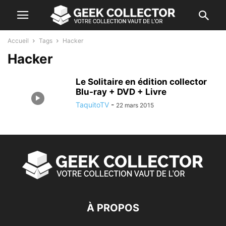
Accueil
Tags
Hacker
Hacker
Le Solitaire en édition collector
Blu-ray + DVD + Livre
TaquitoTV
-
22 mars 2015
À PROPOS