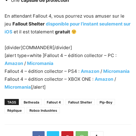
Une
capsule de protection
En attendant Fallout 4, vous pourrez vous amuser sur le
jeu
Fallout Shelter
disponible pour l’instant seulement sur
iOS
et il est totalement
gratuit
[divider]COMMANDER[/divider]
[alert type=white ]Fallout 4 – édition collector – PC :
Amazon
/
Micromania
Fallout 4 – édition collector – PS4 :
Amazon
/
Micromania
Fallout 4 – édition collector – XBOX ONE :
Amazon
/
Micromania
[/alert]
TAGS
Bethesda
Fallout 4
Fallout Shelter
Pip-Boy
Réplique
Robco Industries