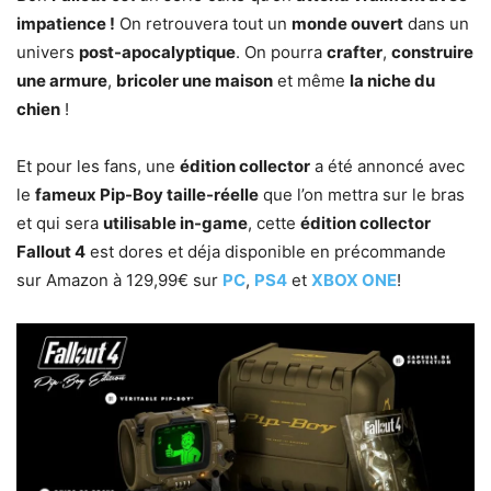
impatience !
On retrouvera tout un
monde ouvert
dans un
univers
post-apocalyptique
. On pourra
crafter
,
construire
une armure
,
bricoler une maison
et même
la niche du
chien
!
Et pour les fans, une
édition collector
a été annoncé avec
le
fameux Pip-Boy taille-réelle
que l’on mettra sur le bras
et qui sera
utilisable in-game
, cette
édition collector
Fallout 4
est dores et déja disponible en précommande
sur Amazon à 129,99€ sur
PC
,
PS4
et
XBOX ONE
!