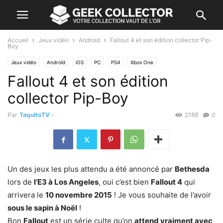
Accueil
Jeux vidéo
Androïd
Fallout 4 et son édition collector Pip-
Boy
Jeux vidéo
Androïd
iOS
PC
PS4
Xbox One
Fallout 4 et son édition
collector Pip-Boy
Par
TaquitoTV
-
2188
0
Un des jeux les plus attendu a été annoncé par
Bethesda
lors de
l’E3 à Los Angeles
, oui c’est bien
Fallout 4
qui
arrivera le
10 novembre 2015
! Je vous souhaite de l’avoir
sous le sapin à Noël
!
Bon
Fallout
est un série culte qu’on
attend vraiment avec