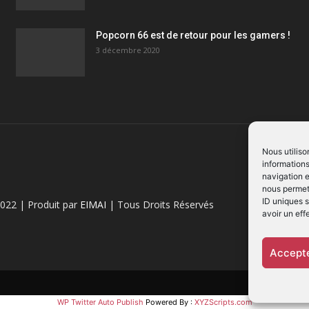
Popcorn 66 est de retour pour les gamers !
3 décembre 2020
Nous utiliso
informations
navigation e
nous permett
ID uniques s
022 | Produit par
EIMAI
| Tous Droits Réservés
avoir un eff
Accepte
WP Twitter Auto Publish
Powered By :
XYZScripts.com