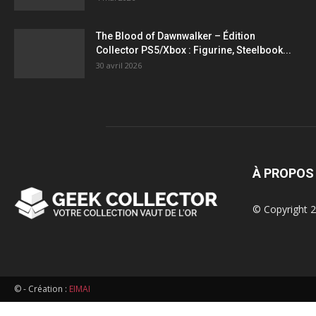
figurines,
The Blood of Dawnwalker – Édition
Collector PS5/Xbox : Figurine, Steelbook...
statuettes
30 avril 2026
À PROPOS
© Copyright 2
© - Création :
EIMAI