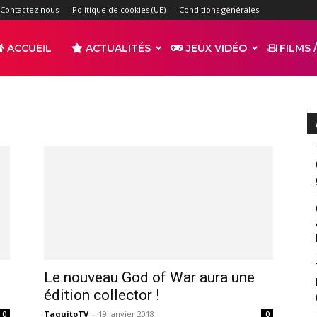
Contactez nous
Politique de cookies (UE)
Conditions générales
ACCUEIL
ACTUALITÉS
JEUX VIDÉO
FILMS /
r
s
Le nouveau God of War aura une
édition collector !
TaquitoTV
-
19 janvier 2018
0
0