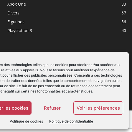
Xbox One
83
Divers
67
Figurines
56
Playstation 3
40
ns des technologies telles que les cookies pour stocker et/ou accéder aux
 relatives aux appareils. Nous le faisons pour améliorer l’expérience de
SUIVEZ NOUS
t pour afficher des publicités personnalisées. Consentir à ces technologies
ra de traiter des données telles que le comportement de navigation ou les
ur ce site. Le fait de ne pas consentir ou de retirer son consentement peut
et négatif sur certaines fonctonnalités et caractéristiques.
r les cookies
Refuser
Voir les préférences
Politique de cookies
Politique de confidentialité