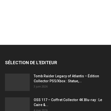
jeux
vidéo,
films,
SÉLECTION DE L'EDITEUR
série
Tomb Raider Legacy of Atlantis – Édition
Collector PS5/Xbox : Statue,...
3 juin 2026
tv,
OSS 117 – Coffret Collector 4K Blu-ray : Le
Caire &...
4 mai 2026