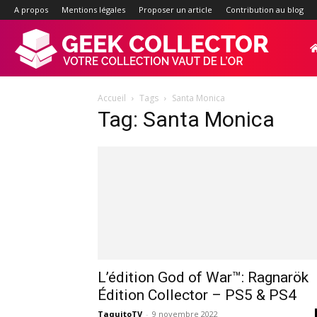
A propos
Mentions légales
Proposer un article
Contribution au blog
Geek-
Accueil
Tags
Santa Monica
Collector.f
Tag: Santa Monica
:
Site
d'actualité
L’édition God of War™: Ragnarök
Édition Collector – PS5 & PS4
TaquitoTV
-
9 novembre 2022