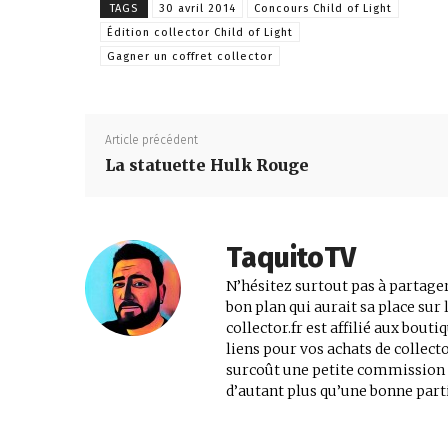
TAGS
30 avril 2014
Concours Child of Light
Édition collector Child of Light
jeux
Gagner un coffret collector
vidéo,
Article précédent
La statuette Hulk Rouge
films,
TaquitoTV
N’hésitez surtout pas à partager
série
bon plan qui aurait sa place su
collector.fr est affilié aux bout
liens pour vos achats de collec
surcoût une petite commission au
tv,
d’autant plus qu’une bonne parti