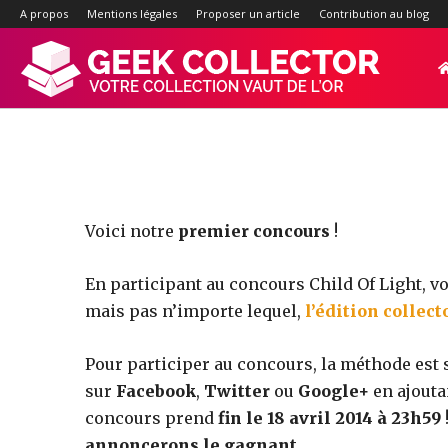
A propos
Mentions légales
Proposer un article
Contribution au blog
Geek-
Collector.f
:
Voici notre
premier concours
!
En participant au concours Child Of Light, v
Site
mais pas n’importe lequel,
l’édition collect
Pour participer au concours, la méthode est si
d'actualité
sur
Facebook
,
Twitter
ou
Google+
en ajout
concours prend
fin le 18 avril 2014 à 23h59
annoncerons le gagnant
.