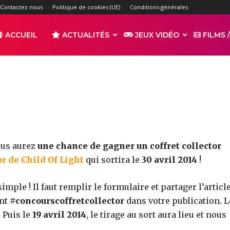
Concours Child Of Light
Contactez nous
Politique de cookies (UE)
Conditions générales
-
ACCUEIL
ACTUALITÉS
JEUX VIDÉO
FILMS /
par
TAQUITOTV
3432
0
r
Partager
ous aurez
une chance de gagner un coffret collector
or de Child Of Light
qui sortira le
30 avril 2014
!
mple ! Il faut remplir le formulaire et partager l’articl
s
ant
#concourscoffretcollector
dans votre publication. L
! Puis le
19 avril 2014
, le tirage au sort aura lieu et nous