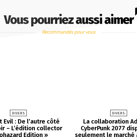
Vous pourriez aussi aimer
Recommandés pour vous
DIVERS
DIVERS
 Evil : De l’autre côté
La collaboration Ad
r – L’édition collector
CyberPunk 2077 dis
iohazard Edition »
seulement le marché 