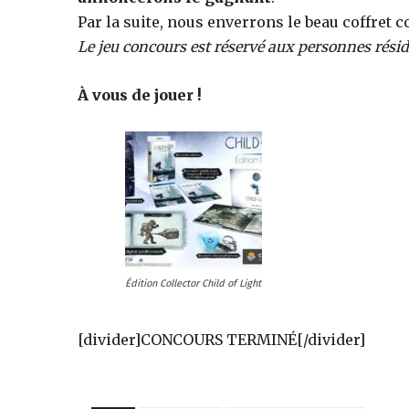
des
Par la suite, nous enverrons le beau coffret c
Le jeu concours est réservé aux personnes rési
éditions
À vous de jouer !
collector,
steelbook
Édition Collector Child of Light
spéciales
[divider]CONCOURS TERMINÉ[/divider]
de