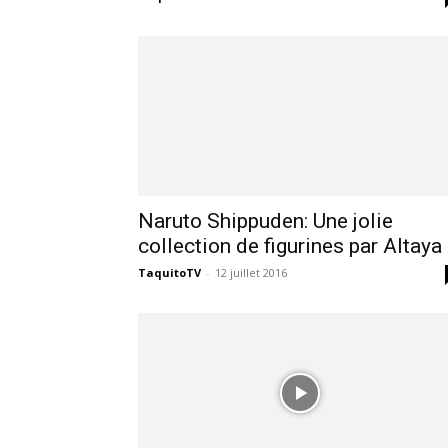
des
éditions
collector,
Naruto Shippuden: Une jolie
collection de figurines par Altaya
steelbook
TaquitoTV
-
12 juillet 2016
spéciales
de