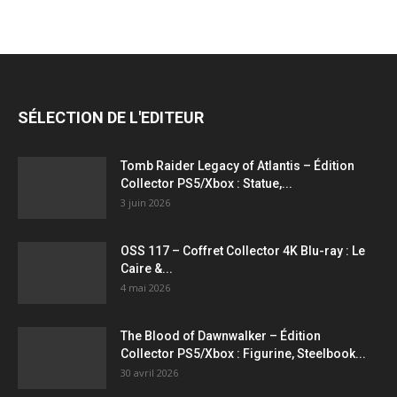
figurines,
statuettes
SÉLECTION DE L'EDITEUR
Tomb Raider Legacy of Atlantis – Édition
Collector PS5/Xbox : Statue,...
3 juin 2026
OSS 117 – Coffret Collector 4K Blu-ray : Le
Caire &...
4 mai 2026
The Blood of Dawnwalker – Édition
Collector PS5/Xbox : Figurine, Steelbook...
30 avril 2026