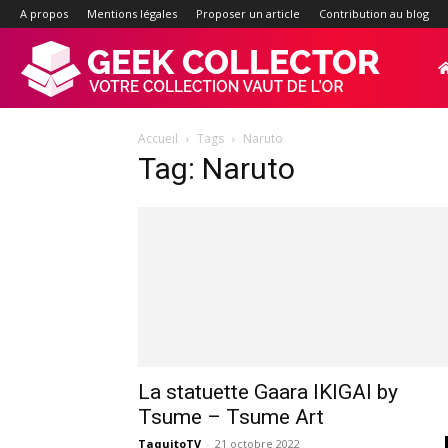
A propos
Mentions légales
Proposer un article
Contribution au blog
Geek-
Accueil
Tags
Naruto
Collector.f
Tag: Naruto
:
Site
d'actualité
La statuette Gaara IKIGAI by
Tsume – Tsume Art
TaquitoTV
-
21 octobre 2022