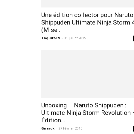
Une édition collector pour Naruto
jeux
Shippuden Ultimate Ninja Storm 
(Mise...
TaquitoTV
-
31 juillet 2015
vidéo,
films,
série
Unboxing – Naruto Shippuden :
tv,
Ultimate Ninja Storm Revolution 
Édition...
Gnarok
-
27 février 2015