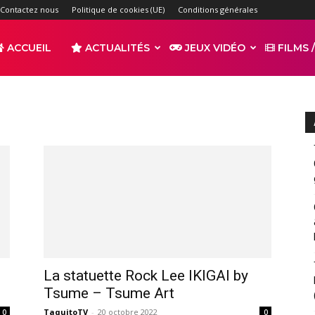
Contactez nous
Politique de cookies (UE)
Conditions générales
ACCUEIL
ACTUALITÉS
JEUX VIDÉO
FILMS /
r
s
La statuette Rock Lee IKIGAI by
Tsume – Tsume Art
TaquitoTV
-
20 octobre 2022
0
0