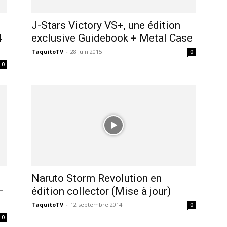
J-Stars Victory VS+, une édition
4
exclusive Guidebook + Metal Case
TaquitoTV
-
28 juin 2015
0
0
Naruto Storm Revolution en
–
édition collector (Mise à jour)
TaquitoTV
-
12 septembre 2014
0
0