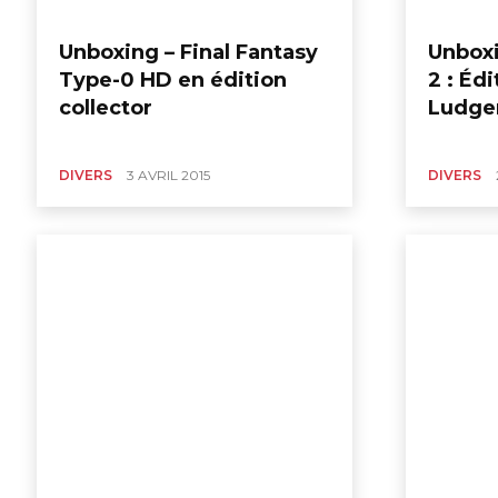
figurines,
Unboxing – Final Fantasy
Unboxi
Type-0 HD en édition
2 : Édi
statuettes
collector
Ludger
DIVERS
3 AVRIL 2015
DIVERS