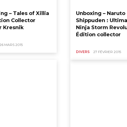
ng – Tales of Xillia
Unboxing – Naruto
tion Collector
Shippuden : Ultim
 Kresnik
Ninja Storm Revolu
Édition collector
26 MARS 2015
DIVERS
27 FÉVRIER 2015