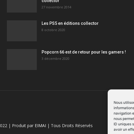
collector
27 novembre 2014
Les PS5 en éditions collector
8 octobre 2020
Popcorn 66 est de retour pour les gamers !
3 décembre 2020
Nous utiliso
informations
navigation e
nous permett
ID uniques s
022 | Produit par
EIMAI
| Tous Droits Réservés
avoir un eff