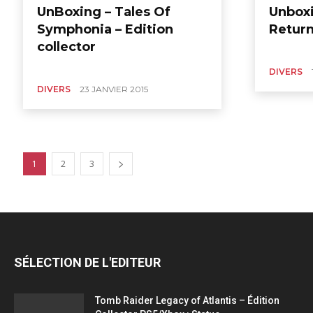
UnBoxing – Tales Of
Unboxi
Symphonia – Edition
Return
collector
DIVERS
DIVERS
23 JANVIER 2015
1
2
3
SÉLECTION DE L'EDITEUR
Tomb Raider Legacy of Atlantis – Édition