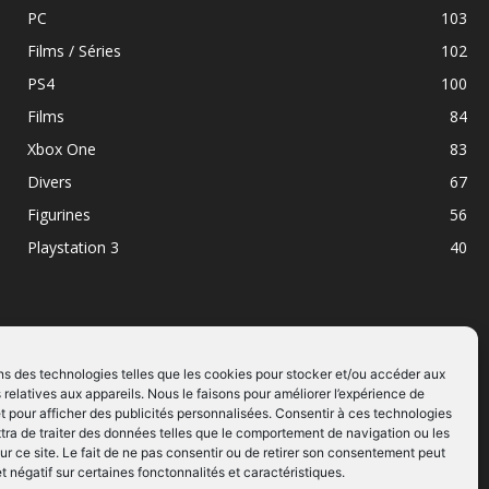
PC
103
Films / Séries
102
PS4
100
Films
84
Xbox One
83
Divers
67
Figurines
56
Playstation 3
40
ns des technologies telles que les cookies pour stocker et/ou accéder aux
 relatives aux appareils. Nous le faisons pour améliorer l’expérience de
SUIVEZ NOUS
t pour afficher des publicités personnalisées. Consentir à ces technologies
ra de traiter des données telles que le comportement de navigation ou les
ur ce site. Le fait de ne pas consentir ou de retirer son consentement peut
et négatif sur certaines fonctonnalités et caractéristiques.