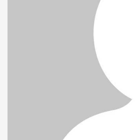
des
éditions
collector,
steelbook
spéciales
de