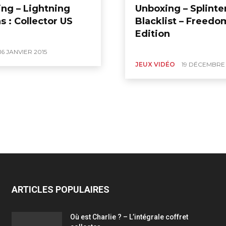
ng – Lightning
Unboxing – Splinter
s : Collector US
Blacklist – Freedo
Edition
16 JANVIER 2015
JEUX VIDÉO
19 DÉCEMBRE 
ARTICLES POPULAIRES
Où est Charlie ? – L’intégrale coffret