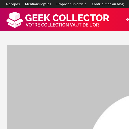
A propos
Mentions légales
Proposer un article
Contribution au blog
Geek-
Collector.f
:
Site
d'actualité