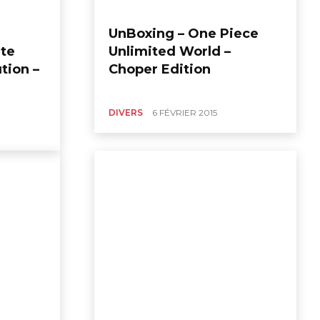
UnBoxing – One Piece
ate
Unlimited World –
tion –
Choper Edition
DIVERS
6 FÉVRIER 2015