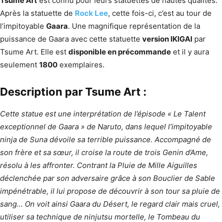
Tsume Art
est connu pour leurs statuettes de hautes qualités.
Après la statuette de
Rock Lee
, cette fois-ci, c’est au tour de
l’impitoyable
Gaara
. Une magnifique représentation de la
puissance de Gaara avec cette statuette
version IKIGAI
par
Tsume Art. Elle est
disponible en précommande
et il y aura
seulement
1800
exemplaires.
Description par Tsume Art :
Cette statue est une interprétation de l’épisode « Le Talent
exceptionnel de Gaara » de Naruto, dans lequel l’impitoyable
ninja de Suna dévoile sa terrible puissance. Accompagné de
son frère et sa sœur, il croise la route de trois Genin d’Ame,
résolu à les affronter. Contrant la Pluie de Mille Aiguilles
déclenchée par son adversaire grâce à son Bouclier de Sable
impénétrable, il lui propose de découvrir à son tour sa pluie de
sang… On voit ainsi Gaara du Désert, le regard clair mais cruel,
utiliser sa technique de ninjutsu mortelle, le Tombeau du