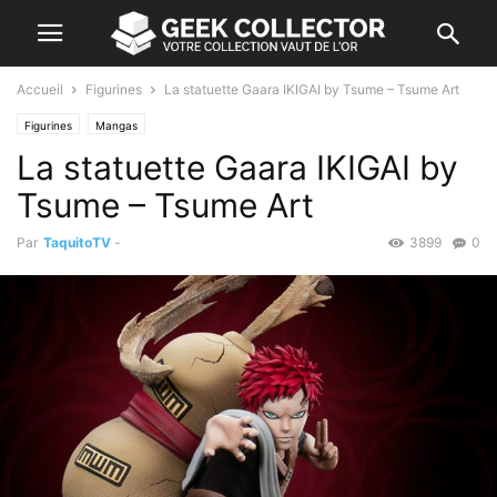
Accueil
Figurines
La statuette Gaara IKIGAI by Tsume – Tsume Art
Figurines
Mangas
La statuette Gaara IKIGAI by
Tsume – Tsume Art
Par
TaquitoTV
-
3899
0