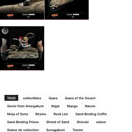
TAGS
collectibles
Gaara
Gaara of the Desert
Genin from Amegakure
Ikigai
Manga
Naruto
Ninja of Suna
Résine
Rock Lee
Sand Binding Coffin
Sand Binding Prison
Shield of Sand
Shinobi
statue
Statue de collection
Sunagakure
Tsume