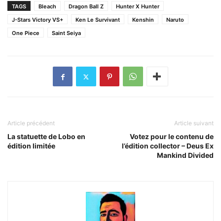
TAGS
Bleach
Dragon Ball Z
Hunter X Hunter
J-Stars Victory VS+
Ken Le Survivant
Kenshin
Naruto
One Piece
Saint Seiya
Article précédent
Article suivant
La statuette de Lobo en
Votez pour le contenu de
édition limitée
l’édition collector – Deus Ex
Mankind Divided