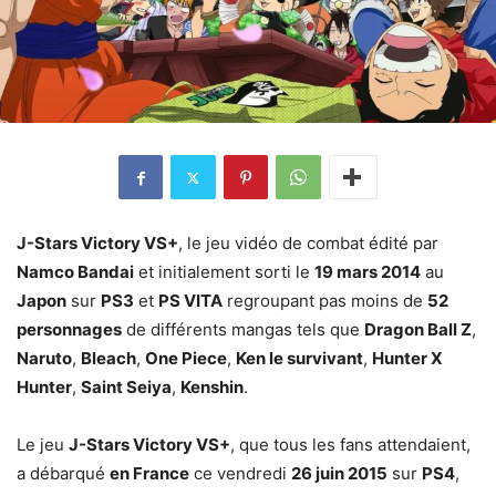
J-Stars Victory VS+
, le jeu vidéo de combat édité par
Namco Bandai
et initialement sorti le
19 mars 2014
au
Japon
sur
PS3
et
PS VITA
regroupant pas moins de
52
personnages
de différents mangas tels que
Dragon Ball Z
,
Naruto
,
Bleach
,
One Piece
,
Ken le survivant
,
Hunter X
Hunter
,
Saint Seiya
,
Kenshin
.
Le jeu
J-Stars Victory VS+
, que tous les fans attendaient,
a débarqué
en France
ce vendredi
26 juin 2015
sur
PS4
,