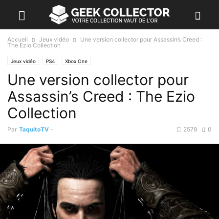
Accueil
Jeux vidéo
Une version collector pour Assassin’s Creed :
The Ezio Collection
Jeux vidéo
PS4
Xbox One
Une version collector pour
Assassin’s Creed : The Ezio
Collection
Par
TaquitoTV
-
2579
0