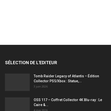
jeux
vidéo,
films,
SÉLECTION DE L'EDITEUR
série
Tomb Raider Legacy of Atlantis – Édition
Collector PS5/Xbox : Statue,...
3 juin 2026
tv,
OSS 117 – Coffret Collector 4K Blu-ray : Le
Caire &...
4 mai 2026