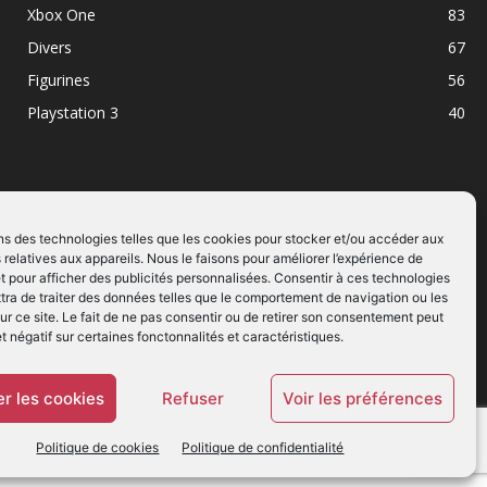
Xbox One
83
Divers
67
Figurines
56
Playstation 3
40
ns des technologies telles que les cookies pour stocker et/ou accéder aux
 relatives aux appareils. Nous le faisons pour améliorer l’expérience de
SUIVEZ NOUS
t pour afficher des publicités personnalisées. Consentir à ces technologies
ra de traiter des données telles que le comportement de navigation ou les
ur ce site. Le fait de ne pas consentir ou de retirer son consentement peut
et négatif sur certaines fonctonnalités et caractéristiques.
r les cookies
Refuser
Voir les préférences
Politique de cookies
Politique de confidentialité