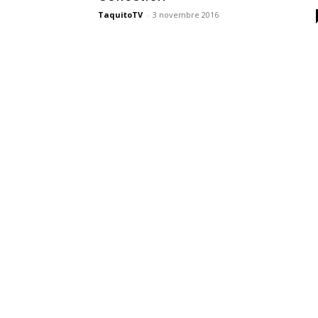
des
TaquitoTV
-
3 novembre 2016
éditions
collector,
steelbook
spéciales
de