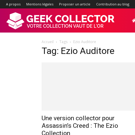
A propos
Mentions légales
Proposer un article
Contribution au blog
Geek-
Accueil
Tags
Ezio Auditore
Collector.f
Tag: Ezio Auditore
:
Site
d'actualité
Une version collector pour
Assassin’s Creed : The Ezio
Collection