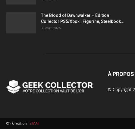
figurines,
The Blood of Dawnwalker – Édition
Collector PS5/Xbox : Figurine, Steelbook...
statuettes
30 avril 2026
À PROPOS
© Copyright 2
© - Création :
EIMAI