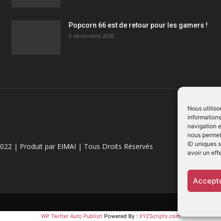
Popcorn 66 est de retour pour les gamers !
3 décembre 2020
Nous utiliso
informations
navigation e
nous permett
ID uniques s
022 | Produit par
EIMAI
| Tous Droits Réservés
avoir un eff
Accepte
WP Twitter Auto Publish
Powered By :
XYZScripts.com