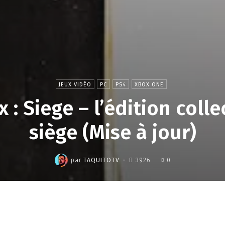
JEUX VIDÉO
PC
PS4
XBOX ONE
: Siege – l’édition colle
siège (Mise à jour)
,
-
par
TAQUITOTV
3926
0
Partager