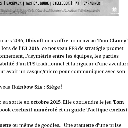
 mars 2016,
Ubisoft
nous offre un nouveau
Tom Clancy’
lors de l’
E3 2014
, ce nouveau FPS de stratégie promet
ronnement, l’asymétrie entre les équipes, les parties
abilité d’un FPS traditionnel et la rigueur d’une aventur
surtout avoir un casque/micro pour communiquer avec son
uveau
Rainbow Six : Siège
!
 sa sortie en
octobre 2015
. Elle contiendra le jeu
Tom
book exclusif numéroté
et un
guide Tactique exclusi
uette ou même de goodies… Une statuette d’une prise