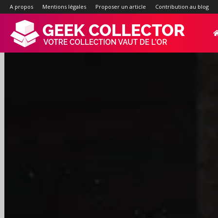
A propos
Mentions légales
Proposer un article
Contribution au blog
Geek-
Collector.f
:
Site
d'actualité