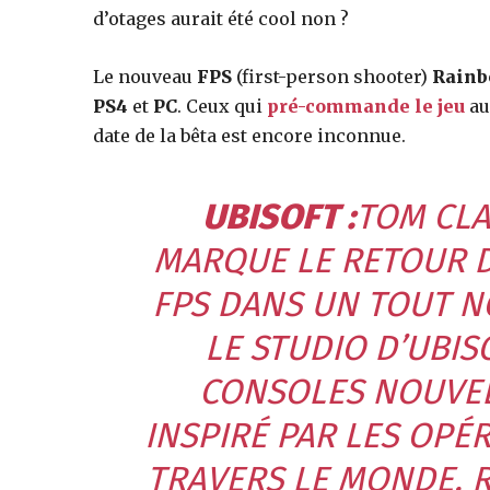
d’otages aurait été cool non ?
Le nouveau
FPS
(first-person shooter)
Rainb
PS4
et
PC
. Ceux qui
pré-commande le jeu
au
date de la bêta est encore inconnue.
UBISOFT :
TOM CLA
MARQUE LE RETOUR D
FPS DANS UN TOUT N
LE STUDIO D’UBI
CONSOLES NOUVEL
INSPIRÉ PAR LES OPÉR
TRAVERS LE MONDE, R