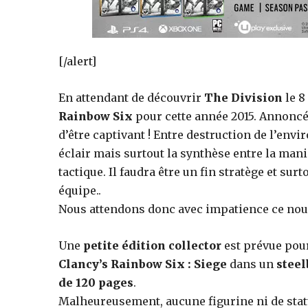
figurines,
statuettes
[/alert]
En attendant de découvrir
The Division
le 8
Rainbow Six
pour cette année 2015. Annoncé 
d’être captivant ! Entre destruction de l’envi
éclair mais surtout la synthèse entre la mani
tactique. Il faudra être un fin stratège et 
équipe..
Nous attendons donc avec impatience ce no
Une
petite édition collector
est prévue pour
Clancy’s Rainbow Six : Siege
dans un
steel
de 120 pages
.
Malheureusement, aucune figurine ni de stat