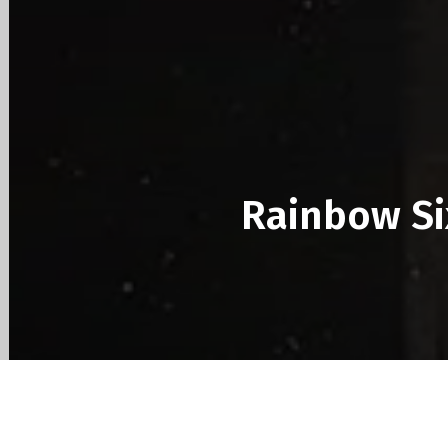
des
éditions
collector,
Rainbow Six 
steelbook
spéciales
de