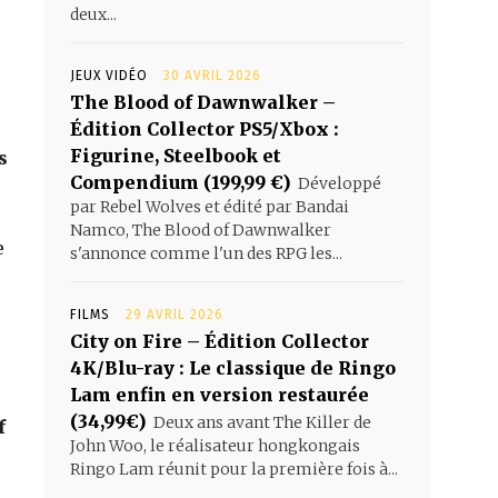
deux...
JEUX VIDÉO
30 AVRIL 2026
The Blood of Dawnwalker –
Édition Collector PS5/Xbox :
Figurine, Steelbook et
s
Compendium (199,99 €)
Développé
par Rebel Wolves et édité par Bandai
Namco, The Blood of Dawnwalker
e
s'annonce comme l'un des RPG les...
FILMS
29 AVRIL 2026
City on Fire – Édition Collector
4K/Blu-ray : Le classique de Ringo
Lam enfin en version restaurée
(34,99€)
Deux ans avant The Killer de
f
John Woo, le réalisateur hongkongais
Ringo Lam réunit pour la première fois à...