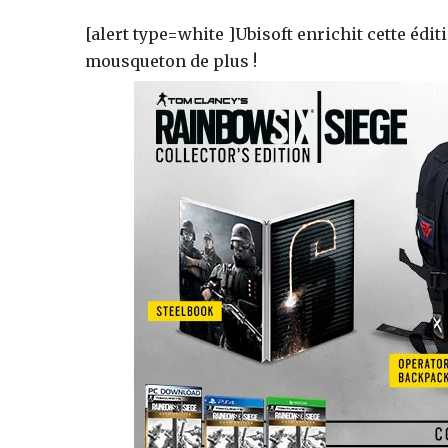
[alert type=white ]Ubisoft enrichit cette édit
jeux
mousqueton de plus !
vidéo,
films,
série
tv,