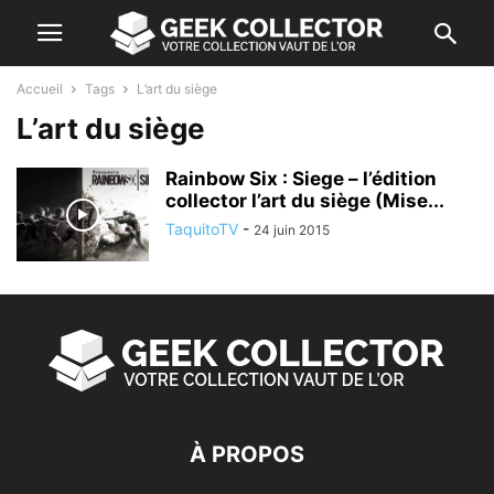
Accueil
Tags
L’art du siège
L’art du siège
Rainbow Six : Siege – l’édition
collector l’art du siège (Mise...
TaquitoTV
-
24 juin 2015
À PROPOS