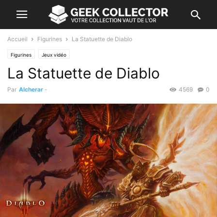
Accueil
Figurines
La Statuette de Diablo
Figurines
Jeux vidéo
La Statuette de Diablo
Par
Alcherar
-
4569
0