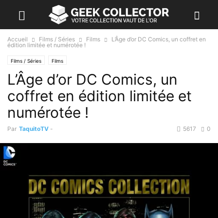
Accueil
Films / Séries
Films
L’Âge d’or DC Comics, un coffret en
édition limitée et numérotée !
Films / Séries
Films
L’Âge d’or DC Comics, un
coffret en édition limitée et
numérotée !
Par
TaquitoTV
-
5617
0