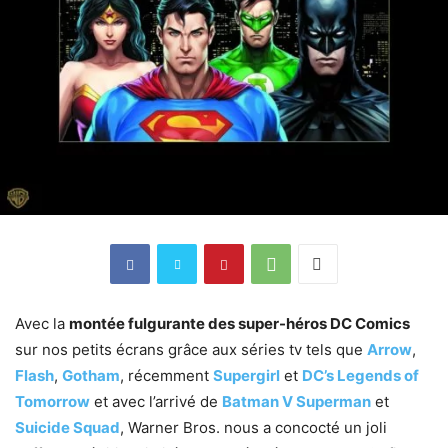
Avec la
montée fulgurante des super-héros DC Comics
sur nos petits écrans grâce aux séries tv tels que
Arrow
,
Flash
,
Gotham
, récemment
Supergirl
et
DC’s Legends of
Tomorrow
et avec l’arrivé de
Batman V Superman
et
Suicide Squad
, Warner Bros. nous a concocté un joli