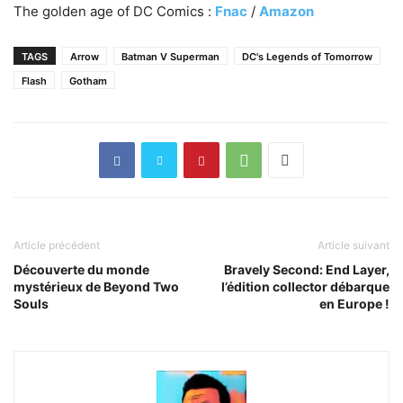
The golden age of DC Comics :
Fnac
/
Amazon
TAGS
Arrow
Batman V Superman
DC's Legends of Tomorrow
Flash
Gotham
Article précédent
Article suivant
Découverte du monde
Bravely Second: End Layer,
mystérieux de Beyond Two
l’édition collector débarque
Souls
en Europe !