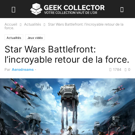
Accueil
Actualités
Star Wars Battlefront: l’incroyable retour de la
force.
Actualités
Jeux vidéo
Star Wars Battlefront:
l’incroyable retour de la force.
Par
Aerodreams
-
1784
0