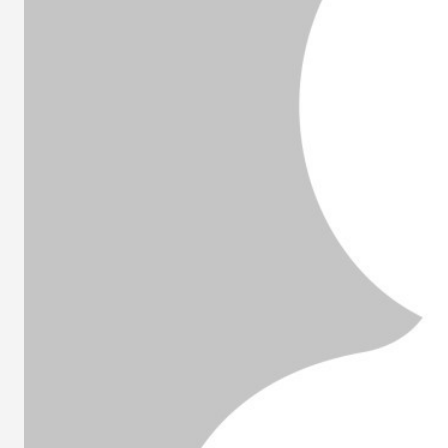
des
éditions
collector,
steelbook
spéciales
de