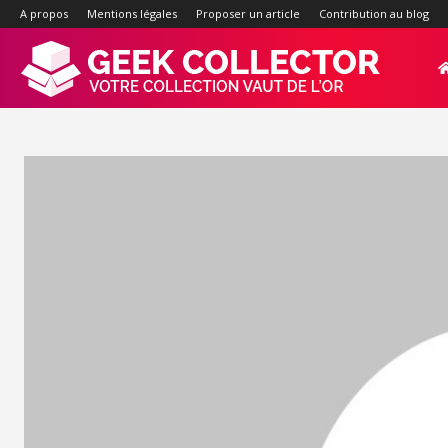
A propos
Mentions légales
Proposer un article
Contribution au blog
Geek-
Collector.f
:
Site
d'actualité