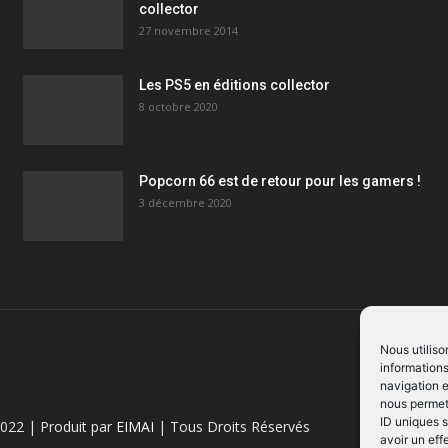
collector
27 novembre 2014
Les PS5 en éditions collector
8 octobre 2020
Popcorn 66 est de retour pour les gamers !
3 décembre 2020
Nous utiliso
informations
navigation e
nous permett
ID uniques s
022 | Produit par
EIMAI
| Tous Droits Réservés
avoir un eff