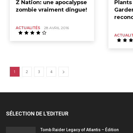
Z Nation: une apocalypse
Plants
zombie vraiment dingue!
Garden
reconq
ACTUALITÉS
28 AVRIL 2016
ACTUALI
1
2
3
4
SÉLECTION DE L'EDITEUR
Tomb Raider Legacy of Atlantis – Édition