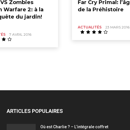
 VS Zombies
Far Cry Primal: l’âg
 Warfare 2: à la
de la Préhistoire
uête du jardin!
ACTUALITÉS
23 MARS 2016
TÉS
7 AVRIL 2016
ARTICLES POPULAIRES
Où est Charlie ? – L’intégrale coffret