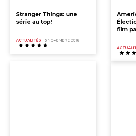
figurines,
Stranger Things: une
Ameri
série au top!
Électi
statuettes
film pa
ACTUALITÉS
5 NOVEMBRE 2016
ACTUALI