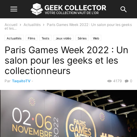
Accueil
Actualités
Paris Games Week 2022 : Un salon pour les geeks
et les...
Actualités
Films
Tests
Jeux vidéo
Séries
Web
Paris Games Week 2022 : Un
salon pour les geeks et les
collectionneurs
Par
TaquitoTV
-
4179
0