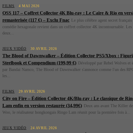
FILMS
4 MAI 2026
OSS 117 – Coffret Collector 4K Blu-ray : Le Caire & Rio en vers
remasterisée (117 €) – Exclu Fnac
Le plus célèbre agent secret français 
comédie hexagonale revient dans un coffret collector 4K incontournable. Les
deux...
JEUX VIDÉO
30 AVRIL 2026
The Blood of Dawnwalker – Édition Collector PS5/Xbox : Figuri
Steelbook et Compendium (199,99 €)
Développé par Rebel Wolves et é
par Bandai Namco, The Blood of Dawnwalker s'annonce comme l'un des RP
les...
FILMS
29 AVRIL 2026
City on Fire – Édition Collector 4K/Blu-ray : Le classique de Ri
Lam enfin en version restaurée (34,99€)
Deux ans avant The Killer d
Woo, le réalisateur hongkongais Ringo Lam réunit pour la première fois à...
JEUX VIDÉO
24 AVRIL 2026