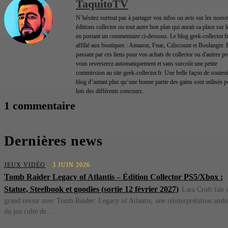
TaquitoTV
N’hésitez surtout pas à partager vos infos ou avis sur les nouve
éditions collector ou tout autre bon plan qui aurait sa place sur 
en postant un commentaire ci-dessous. Le blog geek-collector.fr
affilié aux boutiques : Amazon, Fnac, Cdiscount et Boulanger. 
passant par ces liens pour vos achats de collector ou d'autres pr
vous reverserez automatiquement et sans surcoût une petite
commission au site geek-collector.fr. Une belle façon de souteni
blog d’autant plus qu’une bonne partie des gains sont utilisés p
lots des différents concours.
1 commentaire
Dernières news
JEUX VIDÉO
3 JUIN 2026
Tomb Raider Legacy of Atlantis – Édition Collector PS5/Xbox :
Statue, Steelbook et goodies (sortie 12 février 2027)
Lara Croft fait 
grand retour avec Tomb Raider: Legacy of Atlantis, une réinterprétation ambi
du jeu culte de...