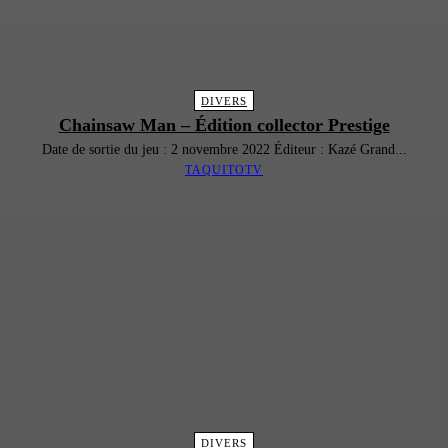
DIVERS
Chainsaw Man – Édition collector Prestige
Date de sortie du jeu : 2 novembre 2022 Éditeur : Kazé Grand...
TAQUITOTV
DIVERS