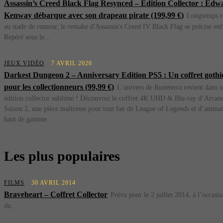
Assassin’s Creed Black Flag Resynced – Édition Collector : Edw
Kenway débarque avec son drapeau pirate (199,99 €)
Longtemps r
au stade de rumeur, le remake d'Assassin's Creed IV Black Flag se précise enf
Repéré sous le...
JEUX VIDÉO
7 AVRIL 2026
Darkest Dungeon 2 – Anniversary Edition PS5 : Un coffret goth
pour les collectionneurs (99,99 €)
L’univers de Runeterra revient dans 
édition collector sublime ! Découvrez le coffret 4K UHD & Blu-ray d’Arcan
Saison 2, une pièce maîtresse pour tout fan de League of Legends et d’anima
haut de gamme.
Les plus populaires
FILMS
30 AVRIL 2014
Braveheart – Coffret Collector
Prévu pour le 2 juillet 2014, à l’occasi
du...