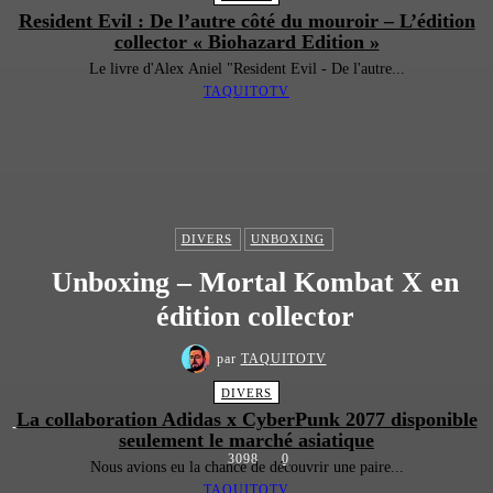
Resident Evil : De l’autre côté du mouroir – L’édition
collector « Biohazard Edition »
Le livre d'Alex Aniel "Resident Evil - De l'autre...
TAQUITOTV
DIVERS
UNBOXING
Unboxing – Mortal Kombat X en
édition collector
par
TAQUITOTV
DIVERS
La collaboration Adidas x CyberPunk 2077 disponible
-
seulement le marché asiatique
3098
0
Nous avions eu la chance de découvrir une paire...
TAQUITOTV