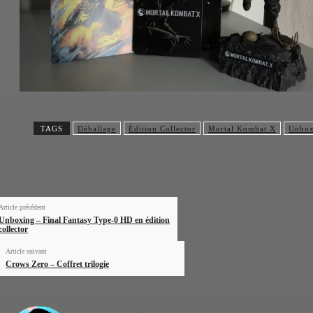
TAGS
Déballage
Édition Collector
Mortal Kombat X
Unbox
Article précédent
Unboxing – Final Fantasy Type-0 HD en édition
collector
Article suivant
Crows Zero – Coffret trilogie