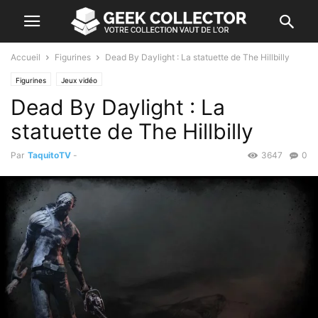
Accueil
Figurines
Dead By Daylight : La statuette de The Hillbilly
Figurines
Jeux vidéo
Dead By Daylight : La
statuette de The Hillbilly
Par
TaquitoTV
-
3647
0