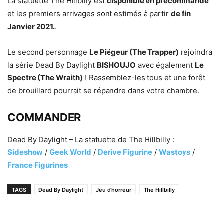
La statuette The Hillbilly est
disponible en précommande
et les premiers arrivages sont estimés à partir
de fin
Janvier 2021.
.
Le second personnage
Le Piégeur (The Trapper)
rejoindra
la série Dead By Daylight
BISHOUJO
avec également
Le
Spectre (The Wraith)
! Rassemblez-les tous et une forêt
de brouillard pourrait se répandre dans votre chambre.
COMMANDER
Dead By Daylight – La statuette de The Hillbilly :
Sideshow
/
Geek World
/
Derive Figurine
/
Wastoys
/
France Figurines
TAGS
Dead By Daylight
Jeu d'horreur
The Hillbilly