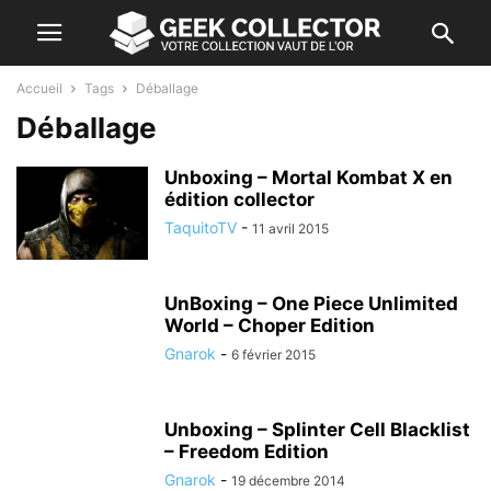
Accueil
Tags
Déballage
Déballage
Unboxing – Mortal Kombat X en
édition collector
TaquitoTV
-
11 avril 2015
UnBoxing – One Piece Unlimited
World – Choper Edition
Gnarok
-
6 février 2015
Unboxing – Splinter Cell Blacklist
– Freedom Edition
Gnarok
-
19 décembre 2014