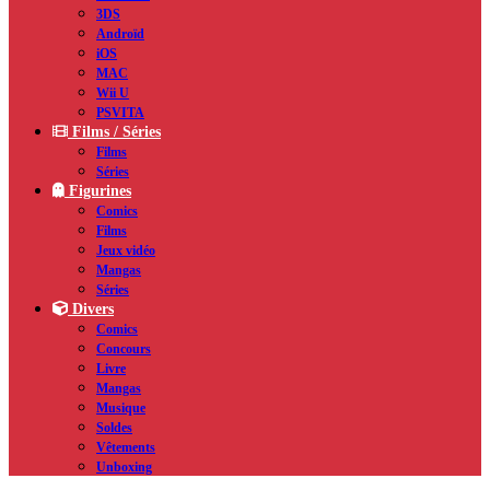
3DS
Androïd
iOS
MAC
Wii U
PSVITA
Films / Séries
Films
Séries
Figurines
Comics
Films
Jeux vidéo
Mangas
Séries
Divers
Comics
Concours
Livre
Mangas
Musique
Soldes
Vêtements
Unboxing