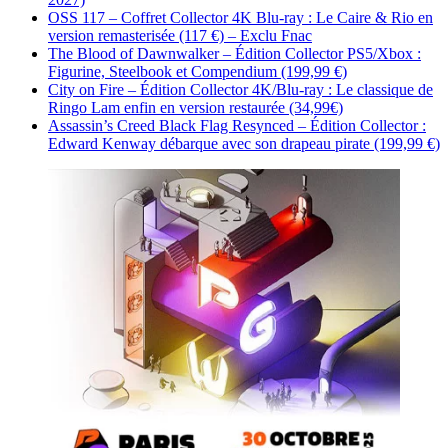
OSS 117 – Coffret Collector 4K Blu-ray : Le Caire & Rio en
version remasterisée (117 €) – Exclu Fnac
The Blood of Dawnwalker – Édition Collector PS5/Xbox :
Figurine, Steelbook et Compendium (199,99 €)
City on Fire – Édition Collector 4K/Blu-ray : Le classique de
Ringo Lam enfin en version restaurée (34,99€)
Assassin’s Creed Black Flag Resynced – Édition Collector :
Edward Kenway débarque avec son drapeau pirate (199,99 €)