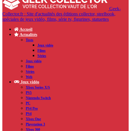
Geek-
Collector.fr : Site d'actualités des éditions collector, steelbook,
spéciales de jeux vidéo, films, série tv, figurines, statuettes
Accueil
Actualités
Tests
Jeux vidéo
Films
Séries
Jeux vidéo
Films
Séries
Web
Jeux vidéo
Xbox Series X|S
PS5
Nintendo Switch
PC
PS4 Pro
PS4
Xbox One
Playstation 3
Xbox 360