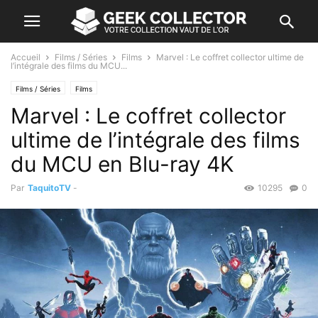
Accueil
Films / Séries
Films
Marvel : Le coffret collector ultime de
l’intégrale des films du MCU...
Films / Séries
Films
Marvel : Le coffret collector
ultime de l’intégrale des films
du MCU en Blu-ray 4K
Par
TaquitoTV
-
10295
0