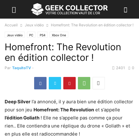
Accueil
Jeux vidéo
Homefront: The Revolution en édition collector !
Jeux vidéo
PC
PS4
Xbox One
Homefront: The Revolution
en édition collector !
Par
TaquitoTV
-
2401
0
Deep Silver
l’a annoncé, il y aura bien une édition collector
pour son jeu
Homefront: The Revolution
et s’appelle
l’édition Goliath
! Elle ne s’appelle pas comme ça pour
rien.. Elle contiendra une réplique du drone « Goliath » et
en plus elle est radiocommandée !