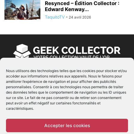
Resynced – Édition Collector :
Edward Kenway...
TaquitoTV
-
24 avril 2026
Nous utilisons des technologies telles que les cookies pour stocker et/ou
accéder aux informations relatives aux appareils. Nous le faisons pour
À PROPOS
améliorer l’expérience de navigation et pour afficher des publicités
personnalisées. Consentir à ces technologies nous permettra de traiter
© Copyright 2022 | Produit par
EIMAI
| Tous Droits
des données telles que le comportement de navigation ou les ID uniques
Réservés
sur ce site. Le fait de ne pas consentir ou de retirer son consentement
peut avoir un effet négatif sur certaines fonctonnalités et
caractéristiques.
SUIVEZ NOUS
Accepter les cookies