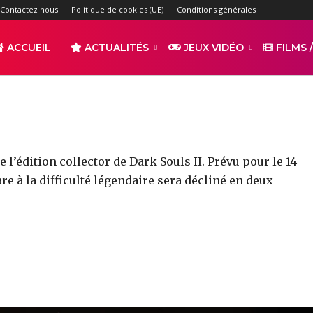
itions Collector de Dark S
Contactez nous
Politique de cookies (UE)
Conditions générales
-
ACCUEIL
ACTUALITÉS
JEUX VIDÉO
FILMS /
par
ALCHERAR
2330
0
r
Partager
l’édition collector de Dark Souls II. Prévu pour le 14
e à la difficulté légendaire sera décliné en deux
s