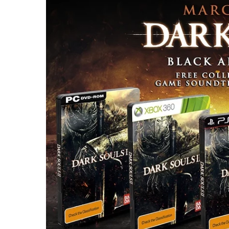
des
éditions
collector,
steelbook
spéciales
de