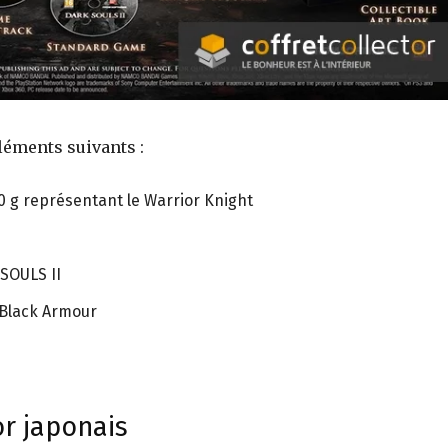
éléments suivants :
 g représentant le Warrior Knight
SOULS II
n Black Armour
or japonais