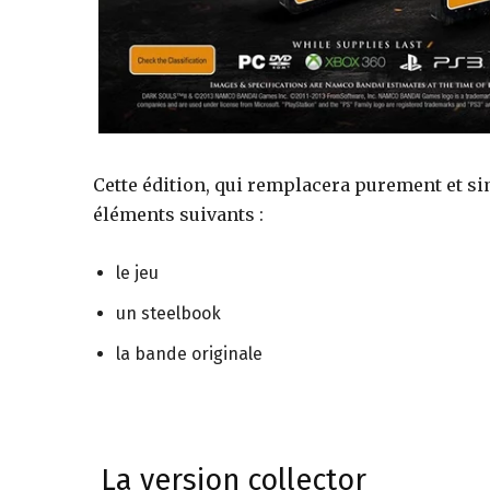
jeux
vidéo,
Cette édition, qui remplacera purement et si
éléments suivants :
films,
le jeu
un steelbook
série
la bande originale
tv,
La version collector