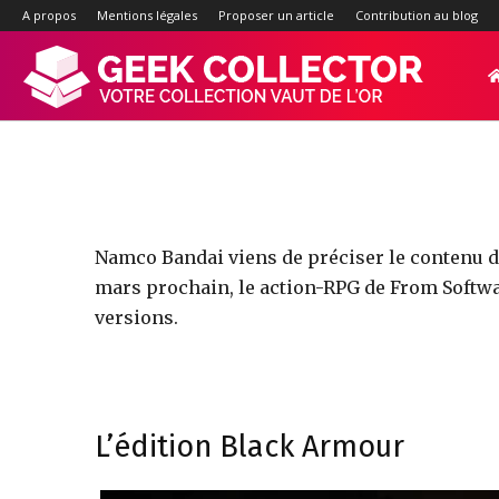
Les éd
A propos
Mentions légales
Proposer un article
Contribution au blog
Geek-
Collector.f
:
Namco Bandai viens de préciser le contenu de 
mars prochain, le action-RPG de From Softwar
versions.
Site
d'actualité
L’édition Black Armour