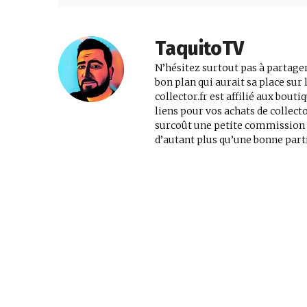
jeux
TaquitoTV
N’hésitez surtout pas à partager
bon plan qui aurait sa place su
vidéo,
collector.fr est affilié aux bout
liens pour vos achats de collec
surcoût une petite commission au
d’autant plus qu’une bonne parti
films,
série
tv,