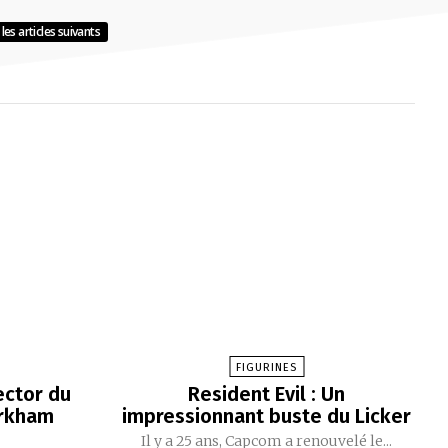
les articles suivants
FIGURINES
ector du
Resident Evil : Un
Arkham
impressionnant buste du Licker
Il y a 25 ans, Capcom a renouvelé le...