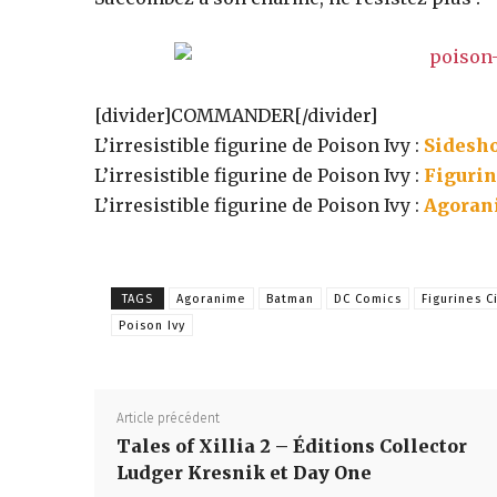
des
éditions
[divider]COMMANDER[/divider]
L’irresistible figurine de Poison Ivy :
Sidesho
L’irresistible figurine de Poison Ivy :
Figurin
collector,
L’irresistible figurine de Poison Ivy :
Agoran
steelbook
TAGS
Agoranime
Batman
DC Comics
Figurines C
Poison Ivy
spéciales
Article précédent
Tales of Xillia 2 – Éditions Collector
de
Ludger Kresnik et Day One