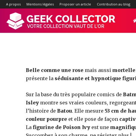
L’irr
A propos
Mentions légales
Proposer un article
Contribution au blog
Geek-
Collector.f
:
Belle comme une rose
mais aussi
mortelle
présente la
séduisante et hypnotique figur
Site
Sur la base du très populaire comics de
Bat
Isley
montre ses vraies couleurs, regorgeant 
l’histoire de
Batou
. Elle mesure
53 cm de ha
d'actualité
couleur pourpre
et elle pose de façon
capti
La
figurine de Poison Ivy
est une
magnifiqu
Succombez à son charme, ne résistez plus !