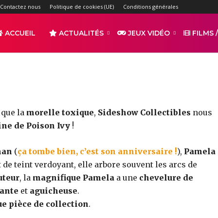
esistible figurine de Pois
Contactez nous
Politique de cookies (UE)
Conditions générales
-
ACCUEIL
ACTUALITÉS
JEUX VIDÉO
FILMS /
par
TAQUITOTV
3223
0
r
Partager
que la
morelle toxique
,
Sideshow Collectibles
nous
ine de Poison Ivy
!
man
(
ça tombe bien, c’est son anniversaire !
),
Pamela
de teint verdoyant, elle arbore souvent les arcs de
uteur
, la
magnifique Pamela
a une
chevelure de
s
vante
et
aguicheuse
.
e pièce de collection
.