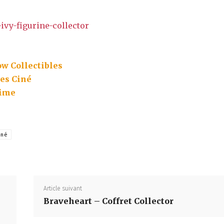
w Collectibles
es Ciné
ime
,
iné
Partager
Article suivant
Braveheart – Coffret Collector