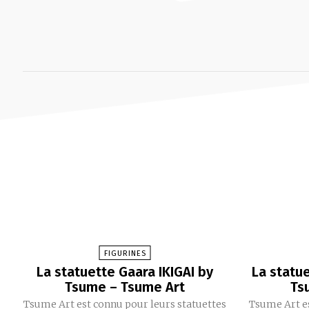
FIGURINES
La statuette Gaara IKIGAI by
La statu
Tsume – Tsume Art
Ts
Tsume Art est connu pour leurs statuettes
Tsume Art es