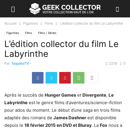
Accueil
Figurines
Films
L’édition collector du film Le Labyrinthe
Figurines
Films
Films / Séries
L’édition collector du film Le
Labyrinthe
Par
TaquitoTV
-
2219
0
Après le succès de
Hunger Games
et
Divergente
,
Le
Labyrinthe
est le genre films d’
aventures/science-fiction
pour ados du moment. Le début d’une saga en trois films
adaptés des romans de
James Dashner
est disponible
depuis le
18 février 2015 en DVD et Bluray
. La
Fox
nous a