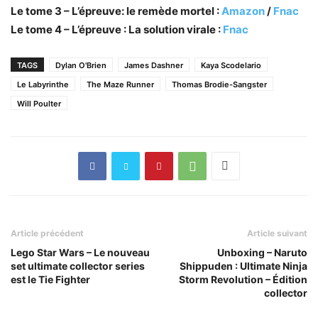
Le tome 3 – L’épreuve: le remède mortel :
Amazon
/
Fnac
Le tome 4 – L’épreuve : La solution virale :
Fnac
TAGS
Dylan O'Brien
James Dashner
Kaya Scodelario
Le Labyrinthe
The Maze Runner
Thomas Brodie-Sangster
Will Poulter
Article précédent
Article suivant
Lego Star Wars – Le nouveau
Unboxing – Naruto
set ultimate collector series
Shippuden : Ultimate Ninja
est le Tie Fighter
Storm Revolution – Édition
collector