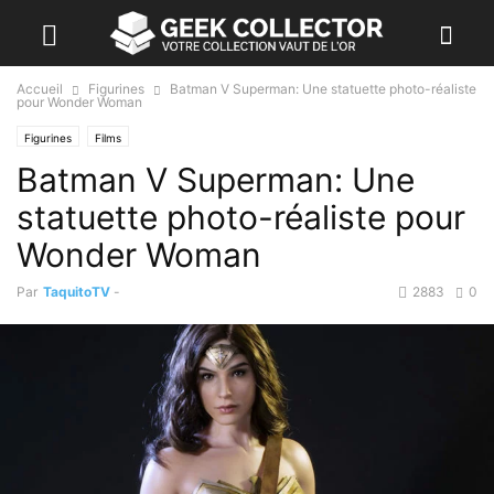
Accueil
Figurines
Batman V Superman: Une statuette photo-réaliste
pour Wonder Woman
Figurines
Films
Batman V Superman: Une
statuette photo-réaliste pour
Wonder Woman
Par
TaquitoTV
-
2883
0