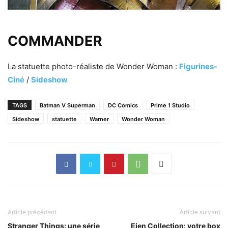
COMMANDER
La statuette photo-réaliste de Wonder Woman :
Figurines-
Ciné
/
Sideshow
TAGS
Batman V Superman
DC Comics
Prime 1 Studio
Sideshow
statuette
Warner
Wonder Woman
Article précédent
Article suivant
Stranger Things: une série
Eien Collection: votre box