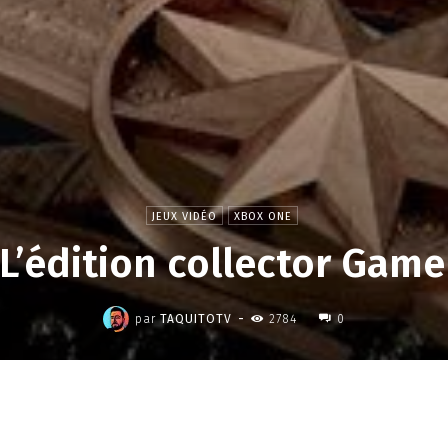
JEUX VIDÉO
XBOX ONE
L’édition collector Game
,
-
par
TAQUITOTV
2784
0
Partager