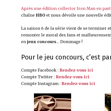
Après une édition collector Iron Man en par
jeux
chaîne
HBO
et nous dévoile une nouvelle édi
La saison 6 de la série vient de se terminer 
vidéo,
remonter le moral des fans et malheureuseme
en
jeux concours
… Dommage !
films,
Pour le jeu concours, c’est par 
Compte Facebook :
Rendez-vous ici
série
Compte Twitter :
Rendez-vous ici
Compte Instagram :
Rendez-vous ici
tv,