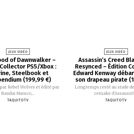
JEUX VIDÉO
JEUX VIDÉO
ood of Dawnwalker –
Assassin’s Creed Bla
 Collector PS5/Xbox :
Resynced – Édition Co
rine, Steelbook et
Edward Kenway débar
endium (199,99 €)
son drapeau pirate (
ar Rebel Wolves et édité par
Longtemps resté au stade de
Bandai Namco,...
remake d'Assassin's.
TAQUITOTV
TAQUITOTV