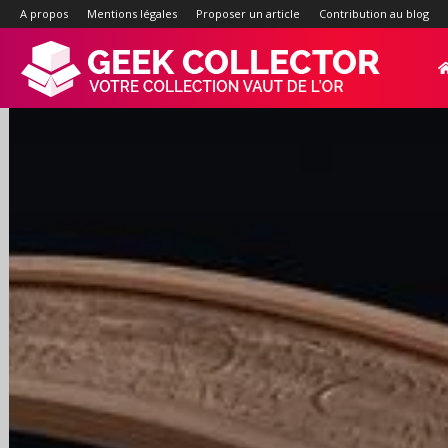
A propos
Mentions légales
Proposer un article
Contribution au blog
Geek-
Collector.f
:
Site
d'actualité