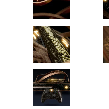
figurines,
statuettes